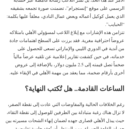
الرسمي على موقع “إنستجرام”، تضمنت صورة تجمعه بشقيقه
الذي يعمل كوكيل أعماله وبعض عمال النادي، معلقاً عليها بكلمة:
“الحبايب”.
تتزامن هذه الإشارات مع إبلاغ اللاعب لمسؤولي الأهلي بامتلاكه
عروضاً احترافية مغرية. فقد برزت على السطح اهتمامات جادة
من أندية في الدوري الليبي والإماراتي تسعى للحصول على
خدماته، في حين كشفت تقارير إعلامية عن تلقيه عرضاً مالياً
ضخماً تصل قيمته إلى 2.5 مليون دولار، بالإضافة إلى عروض
أخرى بأرقام ضخمة، مما يعقد من مهمة الأهلي في الإبقاء عليه.
الساعات القادمة.. هل تُكتب النهاية؟
رغم الخلافات الحالية والمفاوضات التي عادت إلى نقطة الصفر،
لا تزال هناك رغبة متبادلة بين الطرفين للوصول إلى نقطة التقاء،
حيث يبذل الأهلي قصارى جهده لضمان إنهاء الشحات مسيرته بين
جدران القلعة الحمراء. ومن المنتظر أن تُعقد جلسة تفاوضية