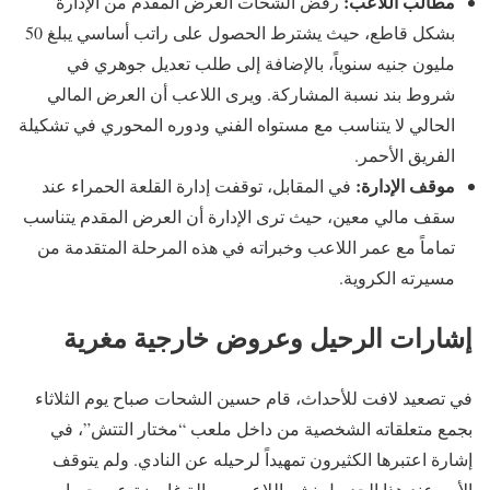
مطالب اللاعب:
رفض الشحات العرض المقدم من الإدارة
بشكل قاطع، حيث يشترط الحصول على راتب أساسي يبلغ 50
مليون جنيه سنوياً، بالإضافة إلى طلب تعديل جوهري في
شروط بند نسبة المشاركة. ويرى اللاعب أن العرض المالي
الحالي لا يتناسب مع مستواه الفني ودوره المحوري في تشكيلة
الفريق الأحمر.
موقف الإدارة:
في المقابل، توقفت إدارة القلعة الحمراء عند
سقف مالي معين، حيث ترى الإدارة أن العرض المقدم يتناسب
تماماً مع عمر اللاعب وخبراته في هذه المرحلة المتقدمة من
مسيرته الكروية.
إشارات الرحيل وعروض خارجية مغرية
في تصعيد لافت للأحداث، قام حسين الشحات صباح يوم الثلاثاء
بجمع متعلقاته الشخصية من داخل ملعب “مختار التتش”، في
إشارة اعتبرها الكثيرون تمهيداً لرحيله عن النادي. ولم يتوقف
الأمر عند هذا الحد، بل نشر اللاعب رسالة غامضة عبر حسابه