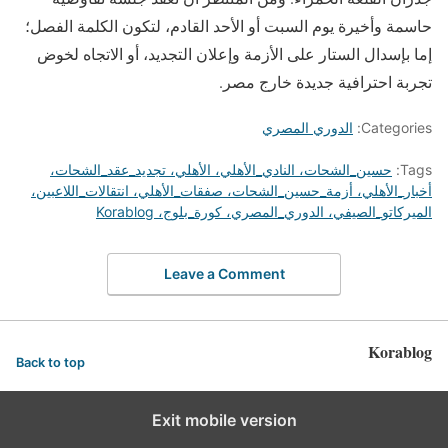
حاسمة وأخيرة يوم السبت أو الأحد القادم، لتكون الكلمة الفصل؛
إما بإسدال الستار على الأزمة وإعلان التجديد، أو الاتجاه لخوض
تجربة احترافية جديدة خارج مصر.
Categories:
الدوري المصري
Tags:
حسين_الشحات، النادي_الأهلي، الأهلي، تجديد_عقد_الشحات،
أخبار_الأهلي، أزمة_حسين_الشحات، صفقات_الأهلي، انتقالات_اللاعبين،
الميركاتو_الصيفي، الدوري_المصري، كورة_بلوج، Korablog
Leave a Comment
Korablog
Back to top
Exit mobile version