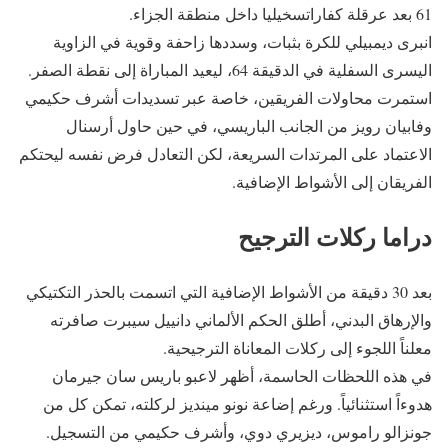
61 بعد عرقلة كفاراتسخيليا داخل منطقة الجزاء.
انبرى ديمبيلي للكرة بثبات، وسددها زاحفة وقوية في الزاوية
اليسرى السفلية في الدقيقة 64، ليعيد المباراة إلى نقطة الصفر.
استمرت محاولات الفريقين، خاصة عبر تسديدات أشرف حكيمي
وفابيان رويز من الجانب الباريسي، في حين حاول أرسنال
الاعتماد على المرتدات السريعة، لكن التعادل فرض نفسه ليحتكم
الفريقان إلى الأشواط الإضافية.
دراما ركلات الترجيح
بعد 30 دقيقة من الأشواط الإضافية التي اتسمت بالحذر التكتيكي
والإرهاق البدني، أطلق الحكم الألماني دانييل سيبرت صافرته
معلناً اللجوء إلى ركلات المعاناة الترجيحية.
في هذه اللحظات الحاسمة، أظهر لاعبو باريس سان جيرمان
هدوءاً استثنائياً. ورغم إضاعة نونو مينديز لركلته، تمكن كل من
جونزالو راموس، ديزيري دوي، وأشرف حكيمي من التسجيل.