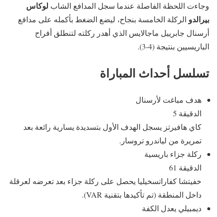
لوكاس
وجاءت اللحظة الفاصلة عندما سجل المدافع الشاب
بيرالدو
الركلة الخامسة بنجاح، ليضع الضغط بأكمله على مدافع
أرسنال جابرييل ماجالايس الذي أهدر ركلته لتنطلق أفراح
الباريسيين بنتيجة (4-3).
تسلسل أحداث المباراة
هدف مباغت لأرسنال
الدقيقة 5
كاي هافيرتز يسجل الهدف الأول بتسديدة يسارية رائعة بعد
تمريرة من لياندرو تروسار.
ركلة جزاء باريسية
الدقيقة 61
خفيتشا كفاراتسخيليا يحصل على ركلة جزاء بعد تعرضه لعرقلة
داخل المنطقة (تم تأكيدها بتقنية VAR).
ديمبيلي يعدل الكفة