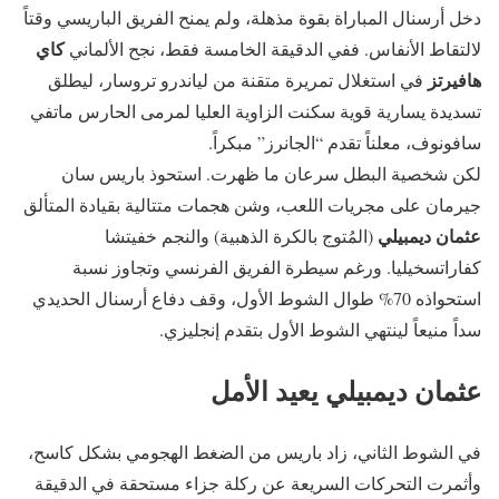
دخل أرسنال المباراة بقوة مذهلة، ولم يمنح الفريق الباريسي وقتاً
كاي
لالتقاط الأنفاس. ففي الدقيقة الخامسة فقط، نجح الألماني
هافيرتز
في استغلال تمريرة متقنة من لياندرو تروسار، ليطلق
تسديدة يسارية قوية سكنت الزاوية العليا لمرمى الحارس ماتفي
سافونوف، معلناً تقدم “الجانرز” مبكراً.
لكن شخصية البطل سرعان ما ظهرت. استحوذ باريس سان
جيرمان على مجريات اللعب، وشن هجمات متتالية بقيادة المتألق
عثمان ديمبيلي
(المُتوج بالكرة الذهبية) والنجم خفيتشا
كفاراتسخيليا. ورغم سيطرة الفريق الفرنسي وتجاوز نسبة
استحواذه 70% طوال الشوط الأول، وقف دفاع أرسنال الحديدي
سداً منيعاً لينتهي الشوط الأول بتقدم إنجليزي.
عثمان ديمبيلي يعيد الأمل
في الشوط الثاني، زاد باريس من الضغط الهجومي بشكل كاسح،
وأثمرت التحركات السريعة عن ركلة جزاء مستحقة في الدقيقة