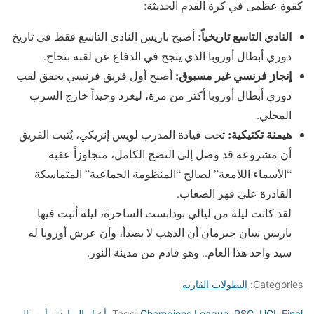
كقوة عظمى في كرة القدم الحديثة:
النادي التاسع تاريخياً:
أصبح باريس النادي التاسع فقط في تاريخ
دوري أبطال أوروبا الذي ينجح في الدفاع عن لقبه بنجاح.
إنجاز فرنسي غير مسبوق:
أصبح أول فريق فرنسي يحقق لقب
دوري أبطال أوروبا أكثر من مرة، ليغرد وحيداً خارج السرب
المحلي.
هيمنة تكتيكية:
تحت قيادة المدرب لويس إنريكي، يُثبت الفريق
أن مشروعه قد وصل إلى النضج الكامل، متجاوزاً عقبة
“الأسماء اللامعة” لصالح “المنظومة الجماعية” المتماسكة
القادرة على قهر الصعاب.
لقد كانت ليلة من ليالي بودابست الساحرة، ليلة أثبت فيها
باريس سان جيرمان أن الذهب لا يصدأ، وأن عرش أوروبا له
سيد واحد هذا العام.. وهو قادم من مدينة النور.
Categories:
البطولات القاريه
UCL Final
,
PSG
,
Champions League
Tags:
,
أخبار الرياضة
,
أرسنال
,