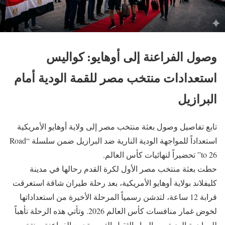
وصول الفراعنة إلى أوهايو: كواليس
استعدادات منتخب مصر للقمة الودية أمام
البرازيل
تابع تفاصيل وصول بعثة منتخب مصر إلى ولاية أوهايو الأمريكية
استعداداً للمواجهة الودية النارية ضد البرازيل ضمن سلسلة “Road
to 26” تحضيراً لنهائيات كأس العالم.
حطت بعثة منتخب مصر الأول لكرة القدم رحالها في مدينة
كليفلاند بولاية أوهايو الأمريكية، بعد رحلة طيران شاقة استغرقت
قرابة 12 ساعة، لتدشن رسمياً المرحلة الأخيرة من استعداداتها
لخوض غمار منافسات كأس العالم 2026. وتأتي هذه الرحلة تأهباً
للمواجهة الودية من العيار الثقيل التي ستجمع الفراعنة بمنتخب