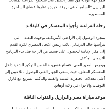
البرازيل “السامبا”، في بروفة أخيرة ينتظرها عشاق الساحرة
المستديرة.
رحلة الفراعنة وأجواء المعسكر في كليفلاند
بمجرد الوصول إلى الأراضي الأمريكية، توجهت البعثة – التي
يترأسها خالد الدرندلي، نائب رئيس الاتحاد المصري لكرة القدم –
إلى مقر الإقامة للحصول على قسط من الراحة قبل بدء البرنامج
التدريبي المكثف.
حسام حسن
ويفرض المدير الفني،
، حالة من التركيز الشديد داخل
المعسكر المغلق، حيث يسعى الجهاز الفني للوصول باللاعبين إلى
أعلى معدلات الجاهزية البدنية والفنية والتأقلم السريع مع فارق
التوقيت والأجواء في ولاية أوهايو.
موعد مباراة مصر والبرازيل والقنوات الناقلة
تندرج هذه القمة الكروية ضمن سلسلة مباريات دولية تحمل اسم