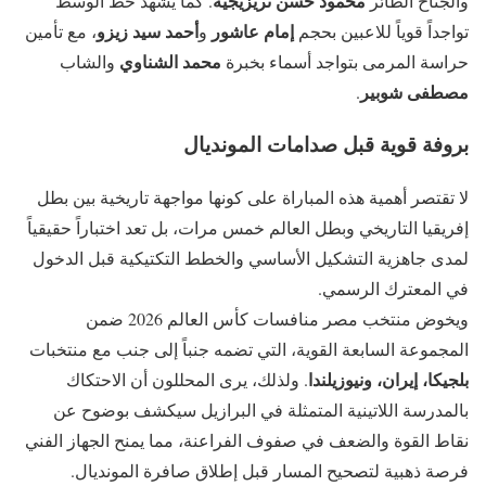
محمود حسن تريزيجيه
والجناح الطائر
. كما يشهد خط الوسط
إمام عاشور
أحمد سيد زيزو
تواجداً قوياً للاعبين بحجم
و
، مع تأمين
محمد الشناوي
حراسة المرمى بتواجد أسماء بخبرة
والشاب
مصطفى شوبير
.
بروفة قوية قبل صدامات المونديال
لا تقتصر أهمية هذه المباراة على كونها مواجهة تاريخية بين بطل
إفريقيا التاريخي وبطل العالم خمس مرات، بل تعد اختباراً حقيقياً
لمدى جاهزية التشكيل الأساسي والخطط التكتيكية قبل الدخول
في المعترك الرسمي.
ويخوض منتخب مصر منافسات كأس العالم 2026 ضمن
المجموعة السابعة القوية، التي تضمه جنباً إلى جنب مع منتخبات
بلجيكا، إيران، ونيوزيلندا
. ولذلك، يرى المحللون أن الاحتكاك
بالمدرسة اللاتينية المتمثلة في البرازيل سيكشف بوضوح عن
نقاط القوة والضعف في صفوف الفراعنة، مما يمنح الجهاز الفني
فرصة ذهبية لتصحيح المسار قبل إطلاق صافرة المونديال.