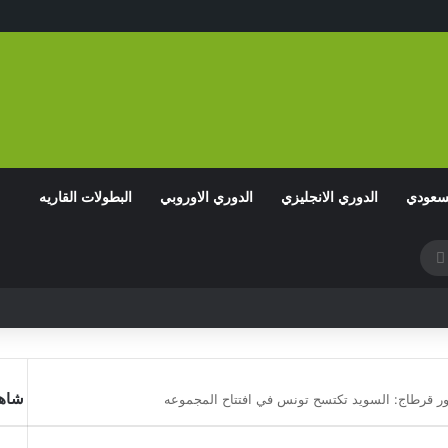
لسعودي
الدوري الانجليزي
الدوري الاوروبي
البطولات القاريه
بحث
عن
شاهد
 قرطاج: السويد تكتسح تونس في افتتاح المجموعه