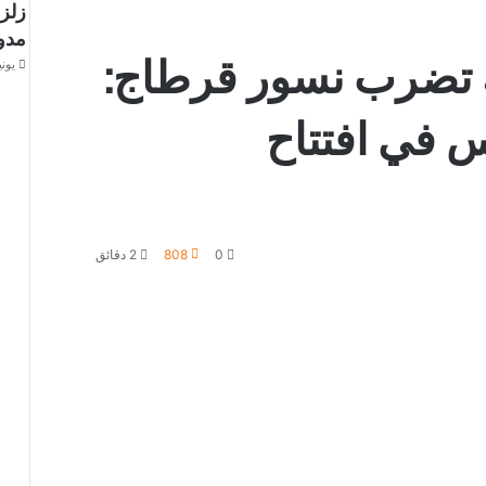
زلزا
مدوي
 تضرب نسور قرطاج:
يونيو 26,
 في افتتاح
0
808
2 دقائق