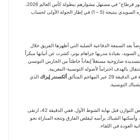
شهد ملعب مونتيري في المكسيك انطلاقة صعبة لـ “نسور قرطاج” في مستهل مشوارهم ببطولة كأس العالم 2026،
حيث تعرض المنتخب التونسي لهزيمة قاسية أمام نظيره السويدي بنتيجة (5 – 1) في إطار الجولة الأولى لحساب
صاً بعد السمعة الدفاعية الصلبة التي أظهرها الفريق خلال
سويد، بقيادة مدربها جراهام بوتر، كشرت عن أنيابها مبكراً
سديدة صاروخية مستغلاً إبعاداً خاطئاً من الحارس التونسي
ال بالهدف احتراماً لأصوله التونسية-المغربية.
 المهاجم المتألق
ألكسندر إيزاك
الذي
شباك التونسية.
ورغم السيطرة السويدية، تمكنت تونس من استعادة بعض التوازن قبل نهاية الشوط الأول. ففي الدقيقة 42، ارتقى
وأسكنها الشباك برأسه ليقلص الفارق وتتجه المباراة نحو