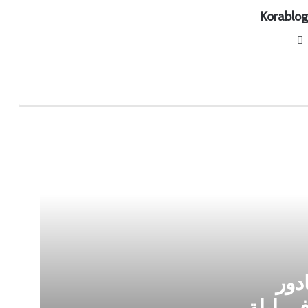
Korablog
موقع
الويب
إسبانيا تعانق المجد: الماتادور بطلاً لكأس
العالم 2026 في ليلة درامية أمام
الأرجنتين
ادور
اً لكأس العالم 2026 في ليلة
كأس العالم: السحر، التاريخ، وأسرار