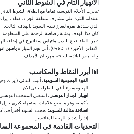
الانهيار التام في الشوط الثاني
بفقدانه الكرة على مشارف منطقة الجزاء. خطف إيزاك ا
الذي سددها بقوة ليعزز تقدم السويد بالهدف الثالث.
كان هذا الهدف بمثابة رصاصة الرحمة على المنظومة الدف
عمر اللقاء، نجح البديل
ماتياس سفانبرج
الأنفاس الأخيرة (د. 90+6)، أبى نجم المباراة
ياسين عي
والخامس لبلاده، ليختتم مهرجان الأهداف.
📊 أبرز النقاط والمكاسب
القوة الهجومية السويدية:
أثبت الثنائي (إيزاك وجي
الهجومية رعباً في البطولة حتى الآن.
انهيار الجدار التونسي:
بأكمله، وهو ما يضع علامات استفهام كبرى حول ا
انطلاقة مثالية للسويد:
نجحت السويد أخيراً في كسر
إنذاراً شديد اللهجة للمنافسين.
التحديات القادمة في المجموعة الس