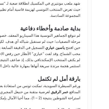
المجموعة السادسة.
بداية صادمة وأخطاء دفاعية
لم تتوقع الجماهير التونسية هذا السيناريو المعقد، خصو
مرحلة التصفيات؛ حيث لم تستقبل شباكه أي هدف. لكن ال
حين افتتح
ياسين عياري
التسجيل في الدقيقة السابعة بت
محب الشماخ. وقد لفت “عياري” الأنظار حين رفض الاحتف
لم يكتفِ المنتخب الإسكندنافي بذلك، إذ ضاعف النتيجة في الدقيقة 29 عبر
استثمر هجمة مرتدة سريعة أنهاها بمهارة عالية داخل ال
بارقة أمل لم تكتمل
المدافع
عمر الرقيق
لعرضية متقنة من حنبعل المجبري، 
استراحة الشوطين بنتيجة (2 – 1)، مما أحيا الآمال بإمكانية العودة في اللقاء.