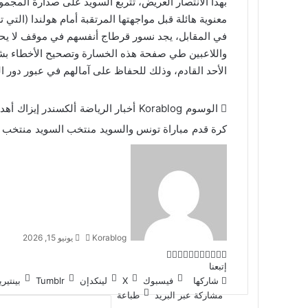
معنوية هائلة قبل مواجهتها المرتقبة أمام هولندا (التي تعادل
في المقابل، يجد نسور قرطاج أنفسهم في موقف لا يحسدو
واللاعبين طي صفحة هذه الخسارة وتصحيح الأخطاء بشكل
الأحد القادم، وذلك للحفاظ على آمالهم في عبور دور 
الوسوم
Korablog
أخبار الرياضة
ألكسندر إيزاك
أهد
كرة قدم
مباراة تونس والسويد
منتخب السويد
منتخب 
أرسل
بريدا
إلكترونيا
Korablog
يونيو 15, 2026
‫X
تيلقرام
لينكدإن
ماسنجر
ماسنجر
واتساب
مشاركة
فيسبوك
بينتيريست
إتبعنا
عبر
شاركها
فيسبوك
‫X
لينكدإن
بينتي
البريد
مشاركة عبر البريد
طباعة