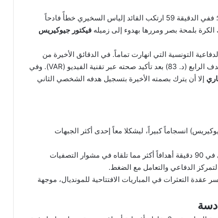
تبخرت الأحلام التونسية تماماً مع انطلاق الشوط الثاني؛ ففي الدقيقة 59 ارتكب القائد إلياس السخيري خطأً فادحاً
لكرة بلمحة بصر ومررها بهدوء إلى زميله
فيكتور جيوكيريس
اعية التونسية التي انهارت تماماً. في الدقائق الأخيرة من
في إضافة الهدف الرابع (د. 83) بعد تأكيد صحته عبر تقنية الفيديو (VAR). وفي
اري
إلا أن يترك بصمته الأخيرة بتسجيل هدفه الشخصي الثاني
وكيريس) انسجاماً كبيراً، ليشكلا معاً إحدى أكثر الجبهات
استقبل المنتخب التونسي في 90 دقيقة أهدافاً أكثر مما تلقاه في مشوار التصفيات
لتمركز الدفاعي والتعامل مع الضغط.
 عقدة التعثرات في المباريات الافتتاحية للمونديال، موجهة
ادسة