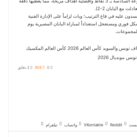
بهذا الانتصار العريض، تتربع السويد على صدارة المجموعة السادسة بـ 3 نقاط وأفضلية أهداف مريحة، مما يعطيها دفعة
ت مع اليابان 2-2).
ن عليه في قاع الترتيب؛ وبات لزاماً على الإدارة الفنية
 فوري ومستعجل استعداداً لمباراة اليابان المصيرية يوم
المجموعات.
اف تونس والسويد
كأس العالم 2026
كأس العالم المكسيك
تونس
مونديال 2026
0
808
2 دقائق
ريست
واتساب
تيلقرام