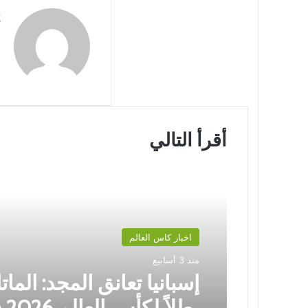
أقرأ التالي
اخبار كاس العالم
منذ 3 أسابيع
إسبانيا تعانق المجد: المات
بطل