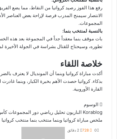
الانتصار سيمنح المدرب فرصة لإراحة بعض العناصر الأسا
المجموعات.
بالنسبة لمنتخب بنما:
بات موقف بنما معقداً جداً في المجموعة بعد هذه الخس
تطوره، وسيحتاج للقتال بشراسة في الجولة الأخيرة لمح
خلاصة اللقاء
أكدت مباراة كرواتيا وبنما أن المونديال لا يعترف بالضر
بذكاء. كرواتيا حصدت الأهم بخبرة الكبار، وبنما غادرت
القارة الأوروبية.
الوسوم
Korablog
الناريون
تحليل رياضي
دور المجموعات
كأس ا
ملخص مباراة كرواتيا وبنما
منتخب بنما
منتخب كرواتيا
م
أ
0
728
2 دقائق
بر