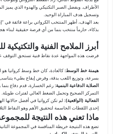
الأطراف. وبفضل الصبر التكتيكي والهدوء الذي يميز الم
وتسجيل هدف المباراة الوحيد.
بعد الهدف، أظهر المنتخب الكرواتي براعة فائقة في “إد
بذكاء، حارماً منتخب بنما من أي فرصة حقيقية لبناء ه
أبرز الملامح الفنية والتكتيكية لل
فرضت هذه المواجهة عدة نقاط فنية تستحق التوقف عن
هيمنة خط الوسط:
كالعادة، كان خط وسط كرواتيا هو 
بسرعة، وتوزيع اللعب بدقة، وفرض إيقاع بطيء يتناسب
الصلابة الدفاعية البنمية:
رغم الخسارة، قدم دفاع بنما 
التمركز الصحيح وتحمل الضغط العالي لفترات طويلة.
الفعالية (الواقعية):
لم تكن كرواتيا في أفضل حالاتها ا
إحدى اللقطات الحاسمة لتحقيق الأهم وهو النقاط الثلا
ماذا تعني هذه النتيجة للمجموعة
تضع هذه النتيجة خريطة المنافسة في المجموعة الثاني
بالنسبة للمنتخب الكرواتي: