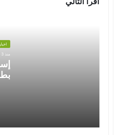
أقرأ التالي
اخبار
إسبانيا تعانق المجد: الماتادور بطلاً لكأس
العالم 2026 في ليلة درامية أمام
منذ 3 أسابيع
الأرجنتين
إسبا
كأس العالم: السحر، التاريخ، وأسرار
الكأس الأشهر في تاريخ كرة القدم
درا