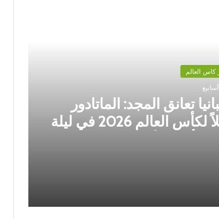
 كاس العالم
نيا تعانق المجد: الماتادور
بطلاً لكأس العالم 2026 في ليلة
مية أمام الأرجنتين