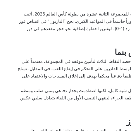
في مباراة تكتيكية معقدة ضمن منافسات الجولة الثانية للمجموعة الثانية عشرة من بطولة كأس العالم 2026، أثبت
وراً حاسماً في المواعيد الكبرى. نجح “الناريون” في اقتناص فوز
ثمين وصعب على حساب منتخب بنما العنيد بهدف دون رد (1-0)، ليقتربوا خطوة إضافية نحو حجز مقعدهم في دور
بنما
 حصد النقاط الثلاث لتأمين موقفه في المجموعة، معتمداً على
لوسط القادرين على التحكم في إيقاع اللعب. في المقابل، تسلح
يماً دفاعياً محكماً يهدف إلى إغلاق المساحات والاعتماد على
كل شبه كامل، لكنها اصطدمت بجدار دفاعي بنمي صلب ومنظم
ة الجزاء، لينتهي النصف الأول من اللقاء بتعادل سلبي عكس
ز
لمحاولات بين التسديد من خارج منطقة الجزاء واللعب على