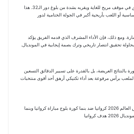
رفع هذا الفوز رصيد كرواتيا من النقاط، مما يضع الفريق في موقف مريح للغاية ويقربه بشدة من بلوغ دور الـ32. هذا
سية أو اللعب بأريحية أكبر في الجولة الختامية لدور
ارة. ومع ذلك، فإن الأداء المشرف الذي قدمه الفريق يؤكد
اولة تحقيق انتصار تاريخي وترك بصمة إيجابية في المونديال.
ورة بالنتائج العريضة، بل بالقدرة على تسيير الدقائق التسعين
 الملعب برأس مرفوعة بعد أداء تكتيكي أرهق أحد أقوى منتخبات
لعالم 2026
كرواتيا ضد بنما
كورة بلوج
مباراة كرواتيا وبنما
ونديال 2026
هدف كرواتيا
رسل
يدا