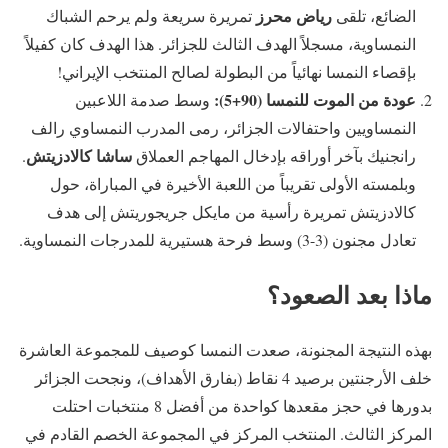
رياض محرز
الضائع، تلقى
تمريرة سريعة ولم يرحم الشباك
النمساوية، مسجلاً الهدف الثالث للجزائر. هذا الهدف كان كفيلاً
بإقصاء النمسا نهائياً من البطولة لصالح المنتخب الإيراني!
عودة من الموت للنمسا (90+5):
وسط صدمة اللاعبين
النمساويين واحتفالات الجزائر، رمى المدرب النمساوي رالف
ساشا كالادزيتش
رانجنيك بآخر أوراقه بإدخال المهاجم العملاق
.
وبلمسته الأولى تقريباً من اللعبة الأخيرة في المباراة، حول
كالادزيتش تمريرة رأسية من مايكل جريجوريتش إلى هدف
تعادل مجنون (3-3) وسط فرحة هستيرية للمدرجات النمساوية.
ماذا بعد الصعود؟
بهذه النتيجة المجنونة، صعدت النمسا كوصيف للمجموعة العاشرة
خلف الأرجنتين برصيد 4 نقاط (بفارق الأهداف)، ونجحت الجزائر
بدورها في حجز مقعدها كواحدة من أفضل 8 منتخبات احتلت
المركز الثالث. المنتخب المركز في المجموعة الخصم القادم في