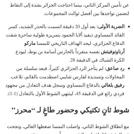
عن تأمين المركز الثاني، بينما احتاجت الجزائر بشدة إلى النقاط
لتضمن تواجدها بين أفضل ثوالث المجموعات.
الضربة الأولى:
بعد أول 20 دقيقة اتسمت بالحذر الشديد، كسر
القائد النمساوي ديفيد ألابا الجمود بتمريرة طولية ساحرة شقت
ماركو
الدفاع الجزائري، ليجد الهداف التاريخي للنمسا
أرناوتوفيتش
نفسه منفرداً بالحارس أسامة بن بوط، ليودع
الكرة الشباك في الدقيقة 28.
رد صاعق:
لم يتأخر الرد الجزائري كثيراً، فبعد سلسلة من
المحاولات وتسديدة لفارس شايبي اصطدمت بالقائم، تلاعب
رفيق بلغالي
بالدفاع النمساوي وسجل هدف التعادل من مجهود
فردي رائع في الدقيقة 45، لينتهي الشوط الأول بالتعادل (1-1).
شوط ثانٍ تكتيكي وحضور طاغٍ لـ “محرز”
مع انطلاق الشوط الثاني، واصلت النمسا ضغطها العالي، ونجحت