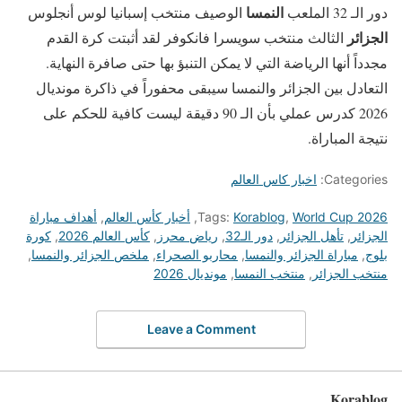
النمسا
دور الـ 32 الملعب
الوصيف منتخب إسبانيا لوس أنجلوس
الجزائر
الثالث منتخب سويسرا فانكوفر لقد أثبتت كرة القدم
مجدداً أنها الرياضة التي لا يمكن التنبؤ بها حتى صافرة النهاية.
التعادل بين الجزائر والنمسا سيبقى محفوراً في ذاكرة مونديال
2026 كدرس عملي بأن الـ 90 دقيقة ليست كافية للحكم على
نتيجة المباراة.
Categories:
اخبار كاس العالم
World Cup 2026
,
Korablog
Tags:
,
أخبار كأس العالم
,
أهداف مباراة
الجزائر
,
تأهل الجزائر
,
دور الـ32
,
رياض محرز
,
كأس العالم 2026
,
كورة
بلوج
,
مباراة الجزائر والنمسا
,
محاربو الصحراء
,
ملخص الجزائر والنمسا
,
منتخب الجزائر
,
منتخب النمسا
,
مونديال 2026
Leave a Comment
Korablog