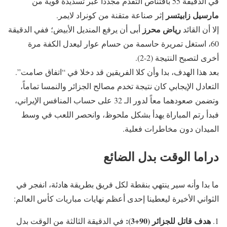
في الدقيقة 55 باقتناص التقدم مجدداً عبر تسديدة قوية من
مارسيل زابيتسر
إثر صناعة متقنة من كونراد لايمر.
رياض محرز
إلا أن القائد
أبى أن يرفع المنديل الأبيض؛ ففي الدقيقة
60، استغل تمريرة حاسمة من حسام عوار ليعدل الكفة مرة
أخرى لتصبح النتيجة (2-2).
بعد هذا الهدف، بدا وأن كلا الفريقين قد دخلا في “اتفاق صامت”.
التعادل الإيجابي كان نتيجة تخدم مصالح الجزائر والنمسا تماماً،
وتضمن صعودهما معاً لدور الـ 32 على حساب المنافس الإيراني،
فبدأ رتم المباراة يهدأ بشكل ملحوظ، وانحصر اللعب في وسط
الميدان دون مخاطرات فعلية.
دراما الوقت بدل الضائع
ما بدا وأنه سير ينتهي بنقطة لكل فريق بطريقة هادئة، انفجر في
الثواني الأخيرة ليعطينا إحدى أعظم نهايات مباريات كأس العالم:
هدف قاتل للجزائر (90+3):
في الدقيقة الثالثة من الوقت بدل