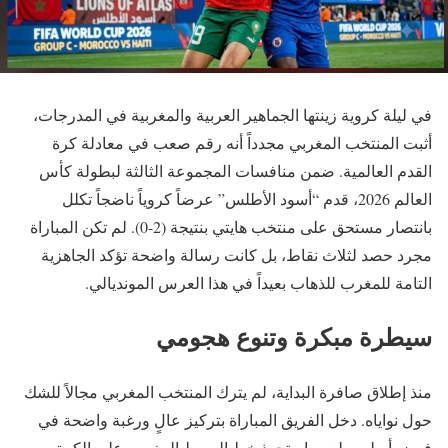
في ليلة كروية زينتها الجماهير العربية والمغربية في المدرجات،
أثبت المنتخب المغربي مجدداً أنه رقم صعب في معادلة كرة
القدم العالمية. ضمن منافسات المجموعة الثالثة لبطولة كأس
العالم 2026، قدم “أسود الأطلس” عرضاً كروياً ناضجاً تكلل
بانتصار مستحق على منتخب هايتي بنتيجة (2-0). لم تكن المباراة
مجرد حصد لثلاث نقاط، بل كانت رسالة واضحة تؤكد الجاهزية
التامة للمغرب للذهاب بعيداً في هذا العرس المونديالي.
سيطرة مبكرة وتنوع هجومي
منذ إطلاق صافرة البداية، لم يترك المنتخب المغربي مجالاً للشك
حول نواياه. دخل الفريق المباراة بتركيز عالٍ ورغبة واضحة في
فرض أسلوب لعبه. استحوذ خط الوسط المغربي على الكرة