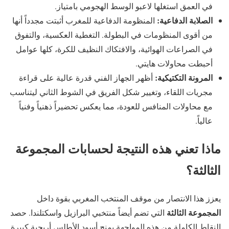
في العمق استغلها لاعبو الوسط الهجومي بامتياز.
الصلابة الدفاعية:
المنظومة الدفاعية للمغرب أثبتت مجدداً أنها
من أقوى المنظومات في البطولة. التغطية العكسية، والتفوق
في الصراعات الهوائية، والافتكاك النظيف للكرة، كلها عوامل
أحبطت محاولات هايتي.
المرونة التكتيكية:
أظهر الجهاز الفني قدرة عالية على قراءة
مجريات اللقاء، وتغيير شكل الفريق في الشوط الثاني ليتناسب
مع محاولات المنافس للعودة، مما يعكس تحضيراً ذهنياً وفنياً
عالياً.
ماذا تعني هذه النتيجة لحسابات المجموعة
الثالثة؟
يعزز هذا الانتصار من موقف المنتخب المغربي بقوة داخل
المجموعة الثالثة
التي تضم أيضاً منتخبي البرازيل واسكتلندا. حصد
النقاط الكاملة من هذه المواجهة يمنح أسود الأطلس أريحية كبيرة