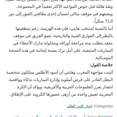
وثقة هائلة قبل خوض المواعيد الأكثر تعقيداً في المجموعة،
ويضعهم في موقف مثالي لضمان إحدى بطاقتي العبور إلى دور
الـ32 مبكراً.
أما بالنسبة لمنتخب هايتي، فإن هذه الهزيمة، رغم منطقيتها
بالنظر إلى الفوارق الفنية والتاريخية، تضع الفريق في موقف
معقد يتطلب منه مراجعة أوراقه ومحاولة تدارك الأخطاء في
المباريات المتبقية، على أمل ترك بصمة إيجابية في هذه النسخة
المونديالية.
خلاصة القول:
أثبتت مواجهة المغرب وهايتي أن أسود الأطلس يمتلكون شخصية
البطل القادر على فرض أسلوبه وإدارة المباريات بذكاء وواقعية.
انتصار يعزز الطموحات العربية والأفريقية، ويؤكد أن الكرة
المغربية تعيش واحدة من أزهى عصورها الكروية على الإطلاق.
Categories:
اخبار كاس العالم
Korablog
Tags:
,
أسود الأطلس
,
أهداف المغرب
,
المغرب ضد هايتي
,