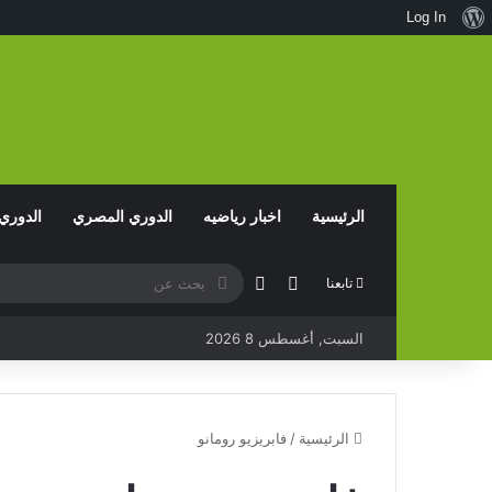
نبذة
Log In
عن
ووردبريس
الرئيسية
اخبار رياضيه
الدوري المصري
الدوري
مقال عشوائي
بحث
الوضع المظلم
تابعنا
عن
السبت, أغسطس 8 2026
الرئيسية
/
فابريزيو رومانو