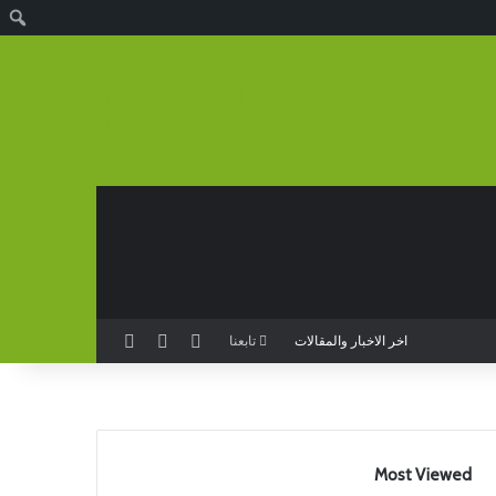
ا
Korablog
تسجيل الدخول
مقال عشوائي
إضافة عمود جانب
اخر الاخبار والمقالات
تابعنا
Most Viewed