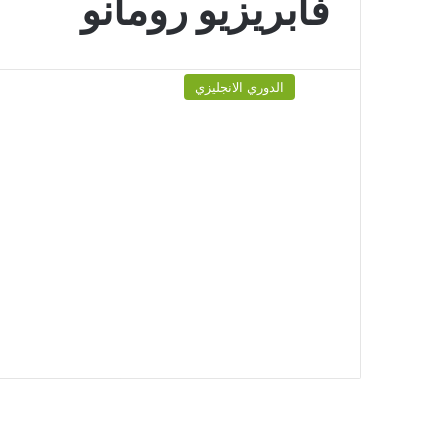
فابريزيو رومانو
الدوري الانجليزي