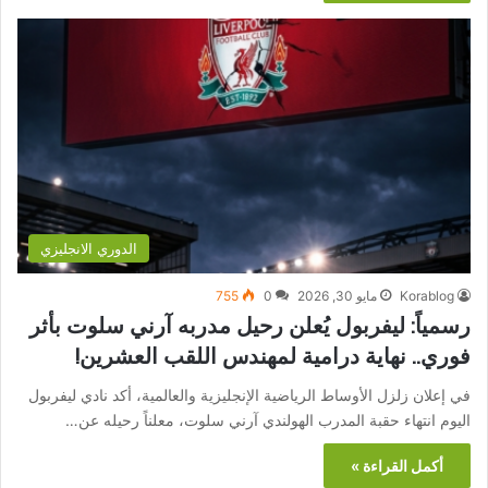
الدوري الانجليزي
Korablog
مايو 30, 2026
0
755
رسمياً: ليفربول يُعلن رحيل مدربه آرني سلوت بأثر
فوري.. نهاية درامية لمهندس اللقب العشرين!
في إعلان زلزل الأوساط الرياضية الإنجليزية والعالمية، أكد نادي ليفربول
اليوم انتهاء حقبة المدرب الهولندي آرني سلوت، معلناً رحيله عن…
أكمل القراءة »