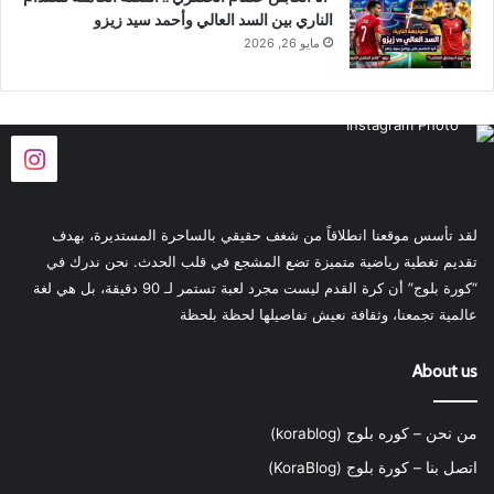
الناري بين السد العالي وأحمد سيد زيزو
مايو 26, 2026
لقد تأسس موقعنا انطلاقاً من شغف حقيقي بالساحرة المستديرة، بهدف
تقديم تغطية رياضية متميزة تضع المشجع في قلب الحدث. نحن ندرك في
“كورة بلوج” أن كرة القدم ليست مجرد لعبة تستمر لـ 90 دقيقة، بل هي لغة
عالمية تجمعنا، وثقافة نعيش تفاصيلها لحظة بلحظة
About us
من نحن – كوره بلوج (korablog)
اتصل بنا – كورة بلوج (KoraBlog)