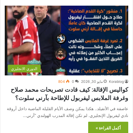
الدوري الانجليزي
Korablog
مايو 30, 2026
0
804
كواليس الإقالة: كيف قادت تصريحات محمد صلاح
وغرفة الملابس ليفربول للإطاحة بآرني سلوت؟
عاصفة في الأنفيلد.. هكذا يمكن وصف الأيام القليلة الماضية داخل أروقة
نادي ليفربول الإنجليزي. لم تكن إقالة المدرب الهولندي “آرني…
أكمل القراءة »