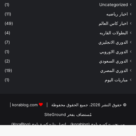
(1)
Uncategorized
اخبار رياضيه
(11)
اخبار كاس العالم
(49)
البطولات القاريه
(4)
الدوري الانجليزي
(7)
الدوري الاوروبي
(1)
الدوري السعودي
(2)
الدوري المصري
(19)
مباريات اليوم
(1)
© حقوق النشر 2026، جميع الحقوق محفوظة |
korablog.com
|
مُستضاف بفخر
SiteGround
من نحن – كوره بلوج (korablog)
اتصل بنا – كورة بلوج (KoraBlog)
المدونة الرئيسيه للكاتب
دخول المنتديات