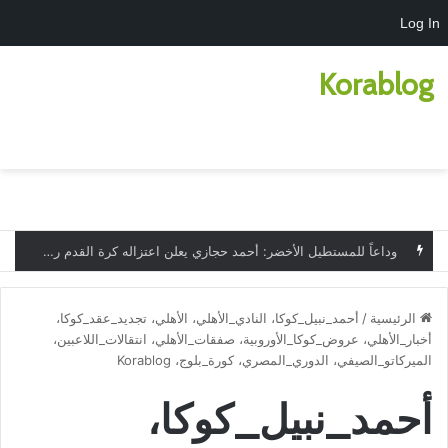
Log In
Korablog
بحث عن
الق
وداعاً للمستطيل الأخضر: أحمد حجازي يعلن اعتزاله كرة القدم رسميًا
الرئيسية
/
أحمد_نبيل_كوكا، النادي_الأهلي، الأهلي، تجديد_عقد_كوكا،
أخبار_الأهلي، عروض_كوكا_الأوروبية، صفقات_الأهلي، انتقالات_اللاعبين،
الميركاتو_الصيفي، الدوري_المصري، كورة_بلوج، Korablog
أحمد_نبيل_كوكا،