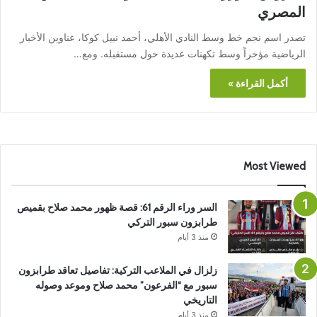
المصري
تصدر اسم نجم خط وسط النادي الأهلي، أحمد نبيل كوكا، عناوين الأخبار
الرياضية مؤخراً وسط تكهنات عديدة حول مستقبله. ومع…
أكمل القراءة »
Most Viewed
السر وراء الرقم 61: قصة ظهور محمد صلاح بقميص
طرابزون سبور التركي
منذ 3 أيام
زلزال في الملاعب التركية: تفاصيل تعاقد طرابزون
سبور مع “الفرعون” محمد صلاح وموعد وصوله
التاريخي
منذ 3 أيام