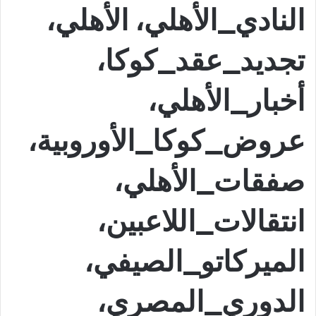
النادي_الأهلي، الأهلي،
تجديد_عقد_كوكا،
أخبار_الأهلي،
عروض_كوكا_الأوروبية،
صفقات_الأهلي،
انتقالات_اللاعبين،
الميركاتو_الصيفي،
الدوري_المصري،