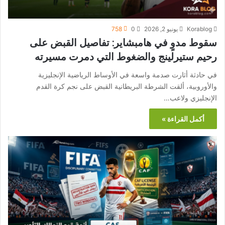
Korablog
يونيو 2, 2026
0
758
سقوط مدوٍ في هامبشاير: تفاصيل القبض على
رحيم ستيرلينج والضغوط التي دمرت مسيرته
في حادثة أثارت صدمة واسعة في الأوساط الرياضية الإنجليزية
والأوروبية، ألقت الشرطة البريطانية القبض على نجم كرة القدم
الإنجليزي ولاعب…
أكمل القراءة »