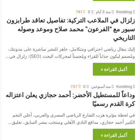
Korablog
منذ 3 أيام
0
741
زلزال في الملاعب التركية: تفاصيل تعاقد طرابزون
سبور مع “الفرعون” محمد صلاح وموعد وصوله
التاريخي
إليك مقال رياضي احترافي ومتكامل، جاهز للنشر مباشرة على مدونتك،
ومُصمم ليكون جذاباً للقراء ومُحسناً لمحركات البحث (SEO): زلزال في…
أكمل القراءة »
Korablog
منذ أسبوعين
0
737
وداعاً للمستطيل الأخضر: أحمد حجازي يعلن اعتزاله
كرة القدم رسميًا
في لحظة مؤثرة هزت الشارع الرياضي المصري والعربي، أعلن النجم
الكبير أحمد حجازي، مدافع النادي الأهلي ومنتخب مصر السابق، تعليق…
أكمل القراءة »