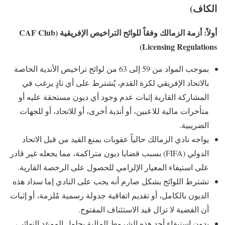
الكاف)
أولاً: أزمة الزمالك وفقاً للوائح التراخيص الإفريقية (CAF Club
Licensing Regulations)
بموجب المواد من 59 إلى 63 من لوائح تراخيص الأندية الخاصة
بالاتحاد الإفريقي لكرة القدم، يُشترط على أي نادٍ يرغب في
المشاركة القارية إثبات عدم وجود أي ديون مستحقة عليه أو
متأخرات مالية للاعبين، أو أندية أخرى، أو للاتحاد، أو للجهات
الضريبية.
يواجه نادي الزمالك حالياً عقوبات بمنع القيد من قبل الاتحاد
الدولي (FIFA) بسبب قضايا ديون متراكمة، مما يجعله غير قادر
على استيفاء المعيار الإلزامي للحصول على الرخصة القارية.
تشترط اللوائح بشكل صارم أنه يجب على النادي إما سداد هذه
الديون بالكامل، أو تقديم اتفاقية جدولة رسمية مُلزمة، أو إثبات
أن القضية لا تزال قيد الاستئناف المفتوح.
بدون استيفاء أحد هذه الشروط المالية بحلول الموعد النهائي،