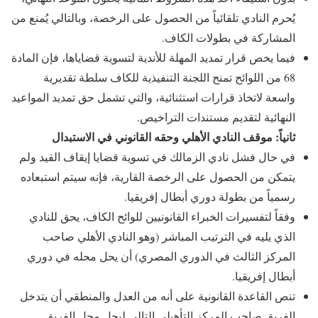
يُحرم النادي تلقائياً من الحصول على الرخصة، وبالتالي يُمنع من
المشاركة في بطولات الكاف.
فيما يخص قرار تمديد المهلة للأندية لتسوية قضاياها، فإن المادة
68 من اللوائح تمنح اللجنة التنفيذية للكاف سلطة تقديرية
واسعة لاتخاذ قرارات استثنائية، والتي تشمل حق تمديد المواعيد
النهائية لتقديم مستندات التراخيص.
ثانياً: موقف النادي الأهلي وحقه القانوني في الاستبدال
في حال فشل نادي الزمالك في تسوية قضايا إيقاف القيد ولم
يتمكن من الحصول على الرخصة القارية، فإنه سيتم استبعاده
رسمياً من بطولة دوري أبطال إفريقيا.
وفقاً لتفسيرات الخبراء القانونيين للوائح الكاف، يحق للنادي
الذي يليه في الترتيب المباشر (وهو النادي الأهلي صاحب
المركز الثالث في الدوري المصري) أن يحل محله في دوري
أبطال إفريقيا.
تنص القاعدة القانونية على أنه من العدل والمنطقي أن يتدخل
الفريق صاحب المركز التأهيلي التالي ليحل محل الفريق