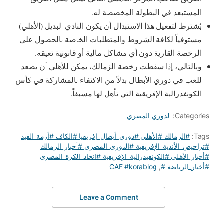
المستبعد في البطولة المخصصة له.
يُشترط لتفعيل هذا الاستبدال أن يكون النادي البديل (الأهلي)
مستوفياً لكافة الشروط والمتطلبات الخاصة بالحصول على
الرخصة القارية دون أي مشاكل مالية أو قانونية تعيقه.
وبالتالي، إذا سقطت رخصة الزمالك، يمكن للأهلي أن يصعد
للعب في دوري الأبطال بدلاً من الاكتفاء بالمشاركة في كأس
الكونفدرالية الإفريقية التي تأهل لها مسبقاً.
Categories:
الدوري المصري
Tags:
​#الزمالك #الأهلي #دوري_أبطال_إفريقيا #الكاف #أزمة_القيد
#تراخيص_الأندية_الإفريقية #الدوري_المصري #أخبار_الزمالك
#أخبار_الأهلي #الكونفيدرالية_الإفريقية #اتحاد_الكرة_المصري
#أخبار_الرياضة #
,
CAF #korablog
Leave a Comment