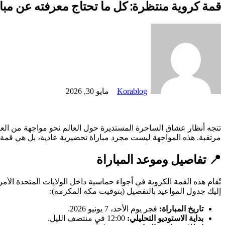
قمة كروية منتظرة: كل ما تحتاج معرفته عن مبار
أرسل
بريدا
إلكترونيا
Korablog
مايو 30, 2026
‫X
تيلقرام
لينكدإن
واتساب
ماسنجر
ماسنجر
فيسبوك
مشاركة
بينتيريست
عبر
البريد
تتجه أنظار عشاق الساحرة المستديرة حول العالم نحو مواجهة من العيا
مرتقبة. هذه المواجهة ليست مجرد مباراة تحضيرية عادية، بل هي قمة ك
📍 تفاصيل وموعد المباراة
تُقام هذه القمة الكروية في أجواء حماسية داخل الولايات المتحدة الأمر
إليك جدول المواعيد بالتفصيل (بتوقيت مكة المكرمة):
تاريخ المباراة:
فجر يوم الأحد، 7 يونيو 2026.
بداية الاستوديو التحليلي:
12:00 في منتصف الليل.