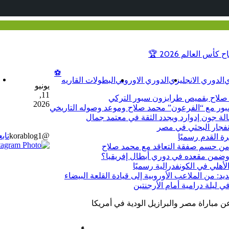
انطلاق الحدث الكروي الأضخم: كل ما تحتاج معرفته عن افتتاح كأس العالم 2026 🏆
⚽
ي
الدوري الانجليزي
الدوري الاوروبي
البطولات القاريه
يونيو
11,
2026
سبور مع “الفرعون” محمد صلاح وموعد وصوله التاريخي
الة جون إدوارد ويجدد الثقة في معتمد جمال
نفجار البحثي في مصر
@korablog1
تابع
ة القدم رسميًا
 من حسم صفقة التعاقد مع محمد صلاح
‫X
‫X
زر
تيلقرام
لينكدإن
لينكدإن
واتساب
ماسنجر
ماسنجر
فيسبوك
مشاركة
فيسبوك
بينتيريست
 وضمن مقعده في دوري أبطال إفريقيا؟
عبر
الذهاب
لأهلي في الكونفدرالية رسميًا
إلى
البريد
د: من الملاعب الأوروبية إلى قيادة القلعة البيضاء
الأعلى
 مباراة مصر والبرازيل الودية في أمريكا