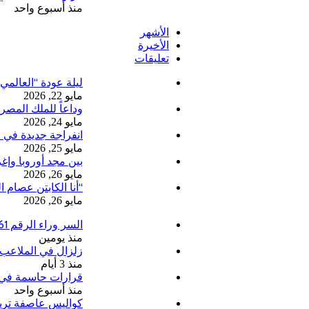
منذ أسبوع واحد
الأشهر
الأخيرة
تعليقات
ليلة عودة “العالمي”:
مايو 22, 2026
وداعاً للملك المصر
مايو 24, 2026
انفراجة جديدة في 
مايو 25, 2026
بين مجد أوروبا وإغ
مايو 26, 2026
“أنا الكابتن عصام 
مايو 26, 2026
السر وراء الرقم 61: قصة ظهور محمد صلاح بقميص طرابزون سبور التركي
منذ يومين
زلزال في الملاعب 
منذ 3 أيام
قرارات حاسمة في ال
منذ أسبوع واحد
كواليس عاصفة ترين