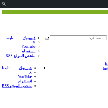
ا
مقال
الوضع
فيسبوك
تابعنا
بحث
المظلم
‫X
عشوائي
عن
‫YouTube
انستقرام
ملخص الموقع RSS
نا
مقال
إضافة
تسجيل
فيسبوك
تابعنا
عمود
الدخول
‫X
عشوائي
‫YouTube
جانبي
انستقرام
ملخص الموقع RSS