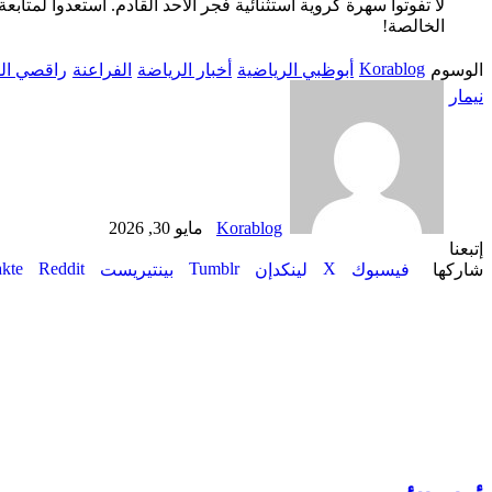
لا تفوتوا سهرة كروية استثنائية فجر الأحد القادم. استعدوا لمتا
الخالصة!
Korablog
الوسوم
أبوظبي الرياضية
أخبار الرياضة
الفراعنة
راقصي الس
أرسل
نيمار
بريدا
إلكترونيا
Korablog
مايو 30, 2026
‫X
تيلقرام
لينكدإن
واتساب
ماسنجر
ماسنجر
فيسبوك
مشاركة
بينتيريست
إتبعنا
عبر
‫X
شاركها
فيسبوك
لينكدإن
بينتيريست
البريد