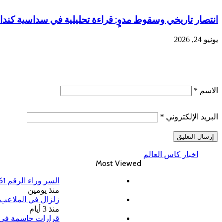
انتصار تاريخي وسقوط مدوٍ: قراءة تحليلية في سداسية كندا ب
يونيو 24, 2026
الاسم
*
البريد الإلكتروني
*
ا
اخبار كاس العالم
Most Viewed
السر وراء الرقم 61: قصة ظهور محمد صلاح بقميص طرابزون سبور التركي
منذ يومين
زلزال في الملاعب 
منذ 3 أيام
قرارات حاسمة في ال