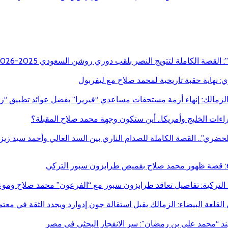
 القصة الكاملة لتتويج النصر بلقب دوري روشن السعودي 2025-2026
ي: نهاية حقبة تاريخية لمحمد صلاح مع ليفربول
الزمالك: إنهاء أزمة مستحقات مساعدي “فيريرا” بفضل عوائد تطبيق “ز
راءات الخليج وأمريكا.. أين ستكون وجهة محمد صلاح المقبلة؟
الحضري”.. القصة الكاملة للصدام الناري بين السد العالي وأحمد سيد زيز
التركية: تفاصيل تعاقد طرابزون سبور مع “الفرعون” محمد صلاح وموع
قلعة البيضاء: الزمالك يقبل استقالة جون إدوارد ويجدد الثقة في معت
د “محمد علي بن رمضان”: سر الانفجار البحثي في مصر