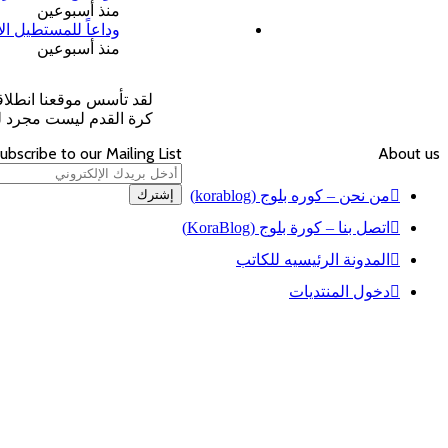
منذ أسبوعين
وداعاً للمستطيل ال
منذ أسبوعين
لقد تأسس موقعنا انطلا
كرة القدم ليست مجرد لعبة تستمر لـ 90 دقيقة، بل هي لغة عالمية تجم
ubscribe to our Mailing List
About us
أدخل
بريدك
من نحن – كوره بلوج (korablog)
الإلكتروني
اتصل بنا – كورة بلوج (KoraBlog)
المدونة الرئيسيه للكاتب
دخول المنتديات