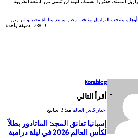
رازيل الممتع. حضّروا أنفسكم لليلة لن تُنسى من المتعة الكروية
وهايو
منتخب البرازيل
منتخب مصر
موعد مباراة مصر والبرازيل
0
788
دقيقة واحدة
Korablog
موقع
أقرأ التالي
الويب
اخبار كاس العالم
منذ 3 أسابيع
إسبانيا تعانق المجد: الماتادور بطلاً
لكأس العالم 2026 في ليلة درامية