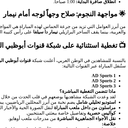
انطلاق صافرة البداية:
1:00 صباحاً.
🌟 مواجهة النجوم: صلاح وجهاً لوجه أمام نيمار
من أبرز العوامل التي تزيد من جرعة الحماس لهذه المباراة هي المواجه
والعربية، بينما يقف الساحر البرازيلي
نيمار دا سيلفا
على رأس كتيبة السيلساو. هذا الصدام المبا
📺 تغطية استثنائية على شبكة قنوات أبوظبي ال
بالنسبة للمشاهدين في الوطن العربي، أعلنت شبكة
قنوات أبوظبي الرياضية (orts TV
ستُنقل المباراة عبر القنوات التالية:
AD Sports 1
AD Sports 2
AD Sports 3
ماذا تتضمن التغطية المباشرة؟
لقد وعدت الشبكة مشاهديها بوضعهم في قلب الحدث من خلال مج
استوديو تحليلي شامل
يضم نخبة من أبرز المحللين الرياضيين، يبدأ
مراسلون من داخل ملعب المباراة
لنقل الصورة الحية والأخبار ال
كواليس حصرية
وتفاصيل خاصة ببعثتي المنتخبين.
نقل الأجواء الجماهيرية المباشرة
من مدرجات ملعب أوهايو.
خلاصة: