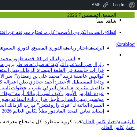
نبذة
AMP
Log In
عن
الجمعة, أغسطس 7 2026
القائمة
شاهد أيضاً
ووردبريس
إغلاق
Korablog
الرئيسية
اخبار رياضيه
الدوري المصري
الدوري السعود
بحث
اخر الاخبار والمقالات
السر وراء الرقم 61: قصة ظهور محمد صلاح بقميص طرابزون سبور التركي
عن
زلزال في الملاعب التركية: تفاصيل تعاقد طرابزون 
قرارات حاسمة في القلعة البيضاء: الزمالك يقبل استق
كواليس عاصفة تريند “محمد علي بن رمضان”: سر الا
وداعاً للمستطيل الأخضر: أحمد حجازي يعلن اعتزاله كر
تفاصيل مثيرة: بشكتاش التركي يقترب بخطوات ثابتة
عودة الفارس الأبيض: كيف أنهى الزمالك أزمة “فيفا”
موتسيبي ينهي الجدل.. تأجيل قرار زيادة المقاعد يضع ا
السيرة الذاتية لـ “فوك رازوفيتش” مدرب الزمالك الجدي
إسبانيا تعانق المجد: الماتادور بطلاً لكأس العالم 2026 في ليلة درامية أمام الأرجنتين
الرئيسية
/
اخبار كاس العالم
/
قمة كروية منتظرة: كل ما تحتاج معرفته عن
اخبار كاس العالم