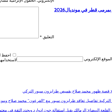
الإلكتروني.
الحقول الإلزامية مشار إ
مرمى قطر في مونديال2026
التعليق
*
احفظ اس
لموقع الإلكتروني
لاستخدامها 
التركية: تفاصيل تعاقد طرابزون سبور مع “الفرعون” محمد صلاح وموع
قلعة البيضاء: الزمالك يقبل استقالة جون إدوارد ويجدد الثقة في معت