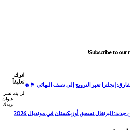
Subscribe to our m
اترك
تعليقاً
رق: إنجلترا تعبر النرويج إلى نصف النهائي 🏴󠁧󠁢󠁥󠁮󠁧󠁿🔥
لن يتم نشر
عنوان
بريدك
جديد: البرتغال تسحق أوزبكستان في مونديال 2026