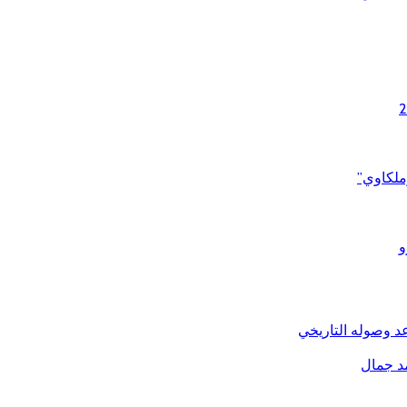
ملكاوي”
و
د وصوله التاريخي
مد جمال